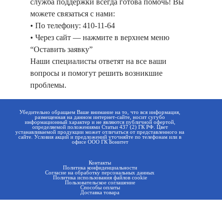
служба поддержки всегда готова помочь! Вы
можете связаться с нами:
• По телефону: 410-11-64
• Через сайт — нажмите в верхнем меню
“Оставить заявку”
Наши специалисты ответят на все ваши
вопросы и помогут решить возникшие
проблемы.
Убедительно обращаем Ваше внимание на то, что вся информация,
размещенная на данном интернет-сайте, носит сугубо
информационный характер и не являются публичной офертой,
определяемой положениями Статьи 437 (2) ГК РФ. Цвет
устанавливаемой продукции может отличаться от представленного на
сайте. Условия акций и предложений уточняйте по телефонам или в
офисе ООО ГК Бонитет
Контакты
Политика конфиденциальности
Согласие на обработку персональных данных
Политика использования файлов cookie
Пользовательское соглашение
Способы оплаты
Доставка товара